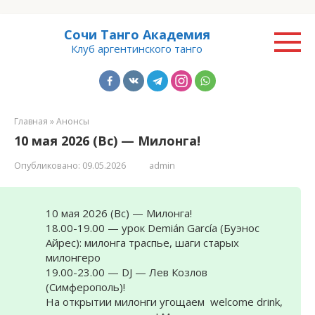
Перейти
Сочи Танго Академия
к
Клуб аргентинского танго
контенту
Главная
»
Анонсы
10 мая 2026 (Вс) — Милонга!
Опубликовано:
09.05.2026
admin
10 мая 2026 (Вс) — Милонга!
18.00-19.00 — урок Demián García (Буэнос
Айрес): милонга траспье, шаги старых
милонгеро
19.00-23.00 — DJ — Лев Козлов
(Симферополь)!
На открытии милонги угощаем welcome drink,